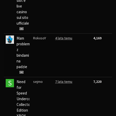
slot e
live
casino
sul sito
ufficiale
Mam
RokxsoY
4 lata temu
4,169
problem
z
bindami
na
padzie
S
Need
sejmo
7 lata temu
7,220
for
Speed
Undercover
Collector's
Edition
XBOX