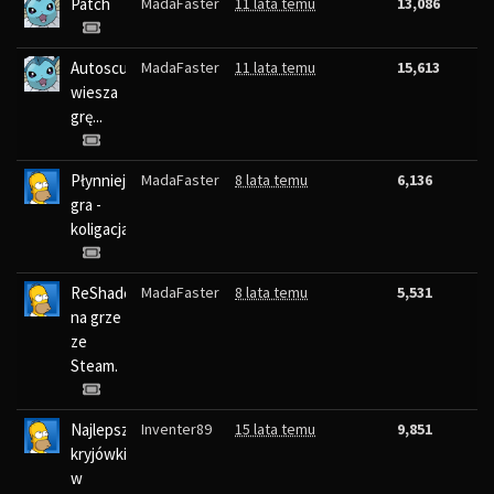
Patch
MadaFaster
11 lata temu
13,086
Autosculpt
MadaFaster
11 lata temu
15,613
wiesza
grę...
Płynniejsza
MadaFaster
8 lata temu
6,136
gra -
koligacja
ReShade
MadaFaster
8 lata temu
5,531
na grze
ze
Steam.
Najlepsze
Inventer89
15 lata temu
9,851
kryjówki
w