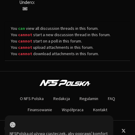
Undercoverze.
You
can
view all discussion threads in this forum.
You
cannot
start a new discussion thread in this forum.
You
cannot
start on a poll in this forum.
You
cannot
upload attachments in this forum.
You
cannot
download attachments in this forum.
O NAS
Największa społeczność Need for Speed w Polsce! Znajdziesz u nas rozb
O NFS Polska
Redakcja
Regulamin
FAQ
Nie czekaj dłużej - wstąp do naszej społeczności! Czekamy na ciebie!
Finansowanie
Współpraca
Kontakt
Powered by PHP-Fusion.
NFSPolska.pl używa ciasteczek, aby poprawić komfort
Copyright © 2026
PHP-