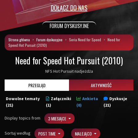
DOŁĄCZ DO NAS
FORUM DYSKUSYJNE
Strona główna
Forum dyskusyjne
Seria Need for Speed
Need for
Speed Hot Pursuit (2010)
Need for Speed Hot Pursuit (2010)
NFS Hot Pursuit nadjeżdża
PRZEGLĄD
AKTYWNOŚĆ
Dowolne tematy
Załączniki
Ankieta
Dyskusje
(21)
(1)
(0)
(21)
Display topics from
3 MIESIĄCE
Sortuj według
POST TIME
MALEJĄCO