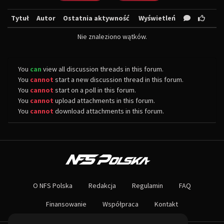
Tytuł
Autor
Ostatnia aktywność
Wyświetleń
Nie znaleziono wątków.
You
can
view all discussion threads in this forum.
You
cannot
start a new discussion thread in this forum.
You
cannot
start on a poll in this forum.
You
cannot
upload attachments in this forum.
You
cannot
download attachments in this forum.
O NAS
Największa społeczność Need for Speed w Polsce! Znajdziesz u nas rozb
O NFS Polska
Redakcja
Regulamin
FAQ
Nie czekaj dłużej - wstąp do naszej społeczności! Czekamy na ciebie!
Finansowanie
Współpraca
Kontakt