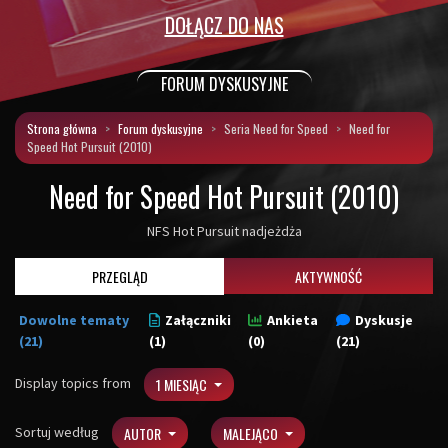
DOŁĄCZ DO NAS
FORUM DYSKUSYJNE
Strona główna
Forum dyskusyjne
Seria Need for Speed
Need for
Speed Hot Pursuit (2010)
Need for Speed Hot Pursuit (2010)
NFS Hot Pursuit nadjeżdża
PRZEGLĄD
AKTYWNOŚĆ
Dowolne tematy
Załączniki
Ankieta
Dyskusje
(21)
(1)
(0)
(21)
Display topics from
1 MIESIĄC
Sortuj według
AUTOR
MALEJĄCO