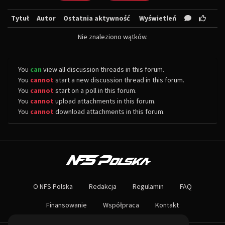
Tytuł
Autor
Ostatnia aktywność
Wyświetleń
Nie znaleziono wątków.
You
can
view all discussion threads in this forum.
You
cannot
start a new discussion thread in this forum.
You
cannot
start on a poll in this forum.
You
cannot
upload attachments in this forum.
You
cannot
download attachments in this forum.
O NAS
Największa społeczność Need for Speed w Polsce! Znajdziesz u nas rozb
O NFS Polska
Redakcja
Regulamin
FAQ
Nie czekaj dłużej - wstąp do naszej społeczności! Czekamy na ciebie!
Finansowanie
Współpraca
Kontakt