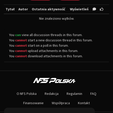
Tytuł
Autor
Ostatnia aktywność
Wyświetleń
Nie znaleziono wątków.
You
can
view all discussion threads in this forum.
You
cannot
start a new discussion thread in this forum.
You
cannot
start on a poll in this forum.
You
cannot
upload attachments in this forum.
You
cannot
download attachments in this forum.
O NAS
Największa społeczność Need for Speed w Polsce! Znajdziesz u nas rozb
O NFS Polska
Redakcja
Regulamin
FAQ
Nie czekaj dłużej - wstąp do naszej społeczności! Czekamy na ciebie!
Finansowanie
Współpraca
Kontakt