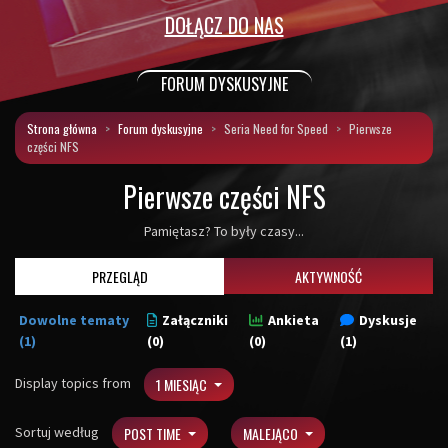
DOŁĄCZ DO NAS
FORUM DYSKUSYJNE
Strona główna
Forum dyskusyjne
Seria Need for Speed
Pierwsze
części NFS
Pierwsze części NFS
Pamiętasz? To były czasy...
PRZEGLĄD
AKTYWNOŚĆ
Dowolne tematy
Załączniki
Ankieta
Dyskusje
(1)
(0)
(0)
(1)
Display topics from
1 MIESIĄC
Sortuj według
POST TIME
MALEJĄCO